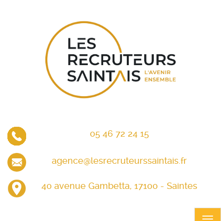
Panneau de gestion des cookies
Aller
au
contenu
principal
05 46 72 24 15
agence@lesrecruteurssaintais.fr
40 avenue Gambetta, 17100 - Saintes
T